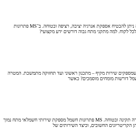
מתקני מתח גבוה הם חלק מרכזי בתשתיות החשמל המודרניות, והם מהווים את ליבת המערכת התעשייתית, המסחרית והציבורית. ללא מתקנים אלה לא ניתן להבטיח אספקת אנרגיה יציבה, רציפה ובטוחה. ב־MS פתרונות
כל לקוח. למה מתקני מתח גבוה דורשים ידע מקצועי?
יון רב שנים, ידע מקצועי וצוות מומחים שמספקים שירות מקיף – מתכנון ראשוני ועד תחזוקה מתמשכת. המטרה
שמל דורשות מומחים מוסמכים? כאשר
חשמלאי מתח נמוך מוסמך ואמין הוא גורם חשוב בכל פרויקט חשמלי, שכן עבודות חשמל דורשות ידע, מקצועיות, ויכולת להבטיח שהמערכת תפעל בצורה תקינה ובטוחה. MS פתרונות חשמל מספקת שירותי חשמלאי מתח נמוך
ן הקריטריונים החשובים, וכיצד השירותים של