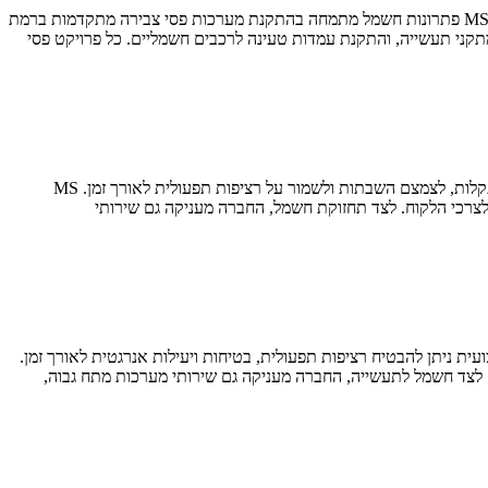
פסי צבירה בתעשייה הכבדה הם אחד הפתרונות החשמליים המתקדמים ביותר לשם חלוקה אמינה ורציפה של חשמל במפעלים ובאתרי תעשייה. חברת MS פתרונות חשמל מתמחה בהתקנת מערכות פסי צבירה מתקדמות ברמת
תחזוקת חשמל היא מרכיב חיוני לפעילות תקינה ובטוחה של מפעלים, ארגונים ומתקנים תעשייתיים, וכאשר היא מתבצעת בצורה מקצועית ניתן למנוע תקלות, לצמצם השבתות ולשמור על רציפות תפעולית לאורך זמן. MS
לצרכי הלקוח. לצד תחזוקת חשמל, החברה מעניקה גם שירותי
 ניתן להבטיח רציפות תפעולית, בטיחות ויעילות אנרגטית לאורך זמן.
. לצד חשמל לתעשייה, החברה מעניקה גם שירותי מערכות מתח גבוה,