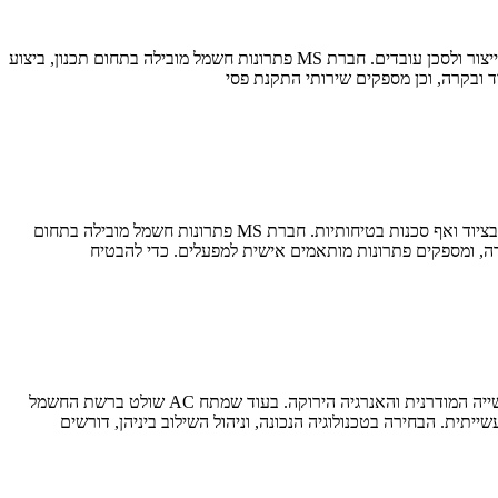
עבודות חשמל מקיפות בתעשייה דורשות שילוב נדיר של ניסיון בתכנון, מקצועיות בביצוע, ודיוק במערכות פיקוד ובקרה. כשל בתחום זה עלול לשתק קווי ייצור ולסכן עובדים. חברת MS פתרונות חשמל מובילה בתחום תכנון, ביצוע
 ובקרה, וכן מספקים שירותי התקנת פסי
תחזוקת מערכות חשמל היא אבן יסוד בהבטחת הפעילות הרציפה והבטיחות של כל מתקן תעשייתי. תקלות חשמל עלולות לגרום להשבתה יקרה, פגיעה בציוד ואף סכנות בטיחותיות. חברת MS פתרונות חשמל מובילה בתחום
רה, ומספקים פתרונות מותאמים אישית למפעלים. כדי להבטיח
מתח AC (זרם חילופין) ומתח DC (זרם ישר) הם שני אבני היסוד של כל מערכת חשמל בעולם, אך ההבדלים ביניהם קריטיים, במיוחד בהקשר של התעשייה המודרנית והאנרגיה הירוקה. בעוד שמתח AC שולט ברשת החשמל