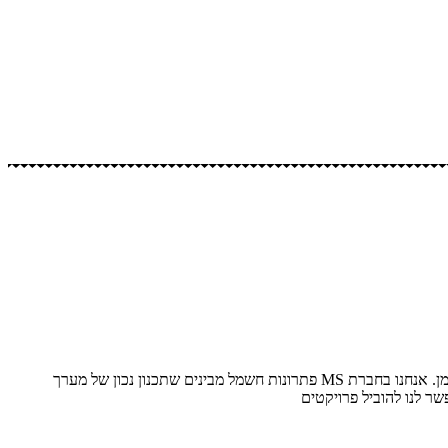
מערכות מתח גבוה הן התשתית הקריטית ביותר עבור כל מתקן תעשייתי או מבנה רב קומות ששואף ליציבות אנרגטית וחיסכון בעלויות התפעול לאורך זמן. אנחנו בחברת MS פתרונות חשמל מבינים שתכנון נכון של מערך