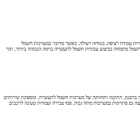
רות עבודה רציפה, בטוחה ויעילה. כאשר מדובר במערכות חשמל
ית שמבינה לעומק את הצרכים של התעשייה ויודעת לספק פתרונות מתקדמים ואמינים. MS חברת פתרונות חשמל מתמחה בביצוע עבודות חשמל לתעשייה ברמה הגבוהה ביותר, תוך
 היא קריטית לשמירה על בטיחות המתקנים ורציפות התפעול. חברת MS פתרונות חשמל מתמחה בתכנון, התקנה ותחזוקה של מערכות חשמל לתעשייה, ומספקת שירותים
ה גם פתרונות במערכות מתח גבוה, פסי צבירה ועמדות טעינה לרכבים