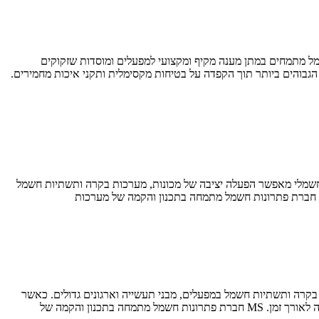
ות שילוב מדויק בין ידע הנדסי מעמיק לבין הבנה של הצרכים התפעוליים בשטח. אנחנו בחברת MS פתרונות חשמל מתמחים במתן מענה מקיף ומקצועי למפעלים ומוסדות שזקוקים
בוהים ביותר תוך הקפדה על בטיחות מקסימלית ותקני איכות מחמירים.
ח חשמלי מאפשר הפעלה יציבה של מכונות, מערכות בקרה ותשתיות חשמל
קרה ותשתיות חשמל במפעלים, מבני תעשייה וארגונים גדולים. כאשר
מדובר בסביבה תעשייתית שבה פועלות מערכות רבות במקביל, חשוב שמערכות מתח נמוך יתוכננו בצורה מקצועית שתבטיח פעולה יציבה, בטוחה ויעילה לאורך זמן. MS חברת פתרונות חשמל מתמחה בתכנון והקמה של