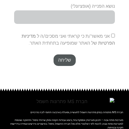
נושא הפנייה (אופציונלי)
אני מאשר/ת כי קראתי ואני מסכים/ה ל
מדיניות
הפרטיות
של האתר שמופיעה בתחתית האתר.
שליחה
חברת
MS
מתמחה במתן פתרונות חשמל לתעשייה, ופועלת בארבעה תחומי ליבה מרכזיים:
מערכות מתח גבוה – תכנון מערכות, אספקת ציוד, ביצוע עבודות הקמה ומתן שירותי טיפול ותחזוקה שוטפת
למערכות מתח גבוה, לרבות ליווי רגולטורי מלא מול חברת החשמל, טיפול באישורים נדרשים ועמידה בדרישות
תקינה ובטיחות.