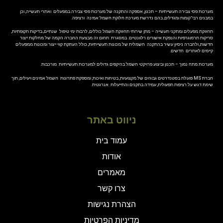
מערכות פסי צבירה תעשייתיות – תכנון, אספקה והתקנה של מערכות פסי צבירה במפעלים ואתרי תעשייה, וכן
במבנים רבי־קומות ומגדלים, בהם נדרשת מערכת חלוקת חשמל אמינה ורציפה.
תחזוקת מפעלים ומתקני תעשייה – מתן שירותי תחזוקת חשמל כוללים, לרבות ימי טיפול שנתיים, בדיקות תקופתיות,
סריקות תרמוגרפיות והנפקת אישורים רלוונטיים. במסגרת תחום זה מבצעת החברה הקמה של מחלקות ייצור
חדשות, ולחברה ניסיון עשיר בהתקנה חשמלית של מכונות תעשייתיות, כולל העתקת קווי ייצור ומכונות ממפעלים
קיימים לאתרים חדשים.
מערכות מתח נמוך – תכנון וביצוע פרויקטי חשמל בהיקפים גדולים למערכות תעשייתיות מורכבות.
חברת
MS
פועלת בסטנדרטים גבוהים של מקצועיות, בטיחות ואיכות, ומספקת פתרונות חשמל אמינים ויעילים, תוך
שימת דגש על רציפות תפעולית, עמידה בתקנים והתייעלות אנרגטית.
ניווט באתר
עמוד בית
אודות
מאמרים
צרו קשר
הצהרת נגישות
מדיניות הפרטיות